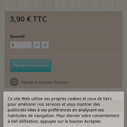
3,90 €
TTC
Quantité
Ajouter au panier
Ajouter à ma liste d'envies
Ce site Web utilise ses propres cookies et ceux de tiers
pour améliorer nos services et vous montrer des
EN SAVOIR PLUS
publicités liées à vos préférences en analysant vos
habitudes de navigation. Pour donner votre consentement
Technique :
à son utilisation, appuyez sur le bouton Accepter.