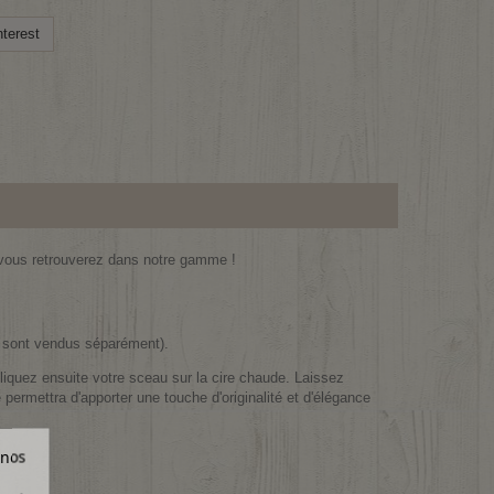
terest
e vous retrouverez dans notre gamme !
s sont vendus séparément).
pliquez ensuite votre sceau sur la cire chaude. Laissez
e permettra d'apporter une touche d'originalité et d'élégance
 nos