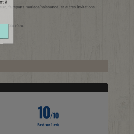
nt à
œux, faireparts mariage/naissance, et autres invitations.
un côté rétro.
10
/10
Basé sur 1 avis