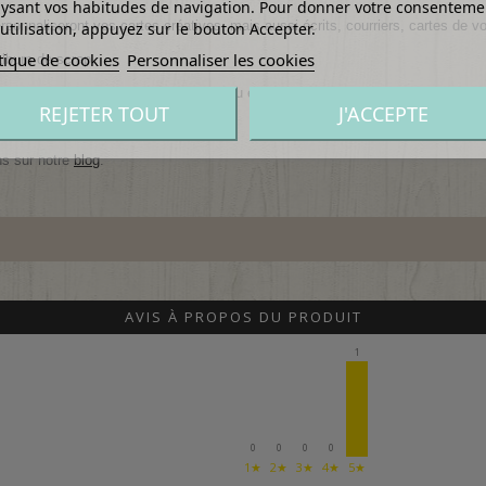
ysant vos habitudes de navigation. Pour donner votre consenteme
sonnaliseront vos cartes créatives, mais aussi écrits, courriers, cartes de v
utilisation, appuyez sur le bouton Accepter.
tique de cookies
Personnaliser les cookies
album de scrap.
oppes, ou de décorer un paquet cadeau en apportant une touche d'élégance et 
REJETER TOUT
J'ACCEPTE
ns sur notre
blog
.
AVIS À PROPOS DU PRODUIT
1
0
0
0
0
1★
2★
3★
4★
5★