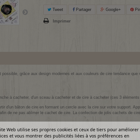
Tweet
Partager
Google+
Pin
Imprimer
est possible, grâce aux design modernes et aux couleurs de cire tendance qu
anche à cacheter, d'un sceau à cacheter et de cire à cacheter (ces 3 élément
rtir d'un bâton de cire en formant un cercle avec la cire sur votre support. Ap
, afin de ne pas abîmer le cachet de cire. La confection de jolis cachets de cir
ite Web utilise ses propres cookies et ceux de tiers pour améliorer
ices et vous montrer des publicités liées à vos préférences en