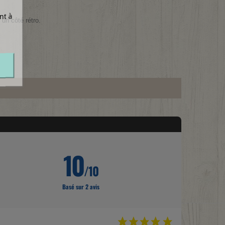
nt à
un côté rétro.
10
/10
Basé sur 2 avis