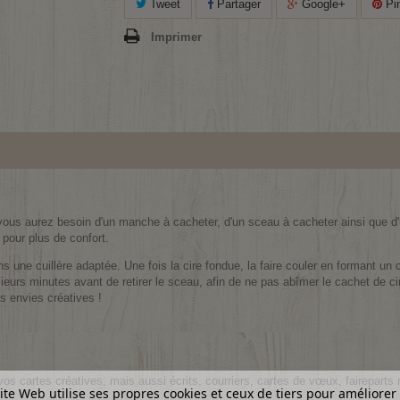
Tweet
Partager
Google+
Pin
Imprimer
, vous aurez besoin d'un manche à cacheter, d'un sceau à cacheter ainsi que d
 pour plus de confort.
dans une cuillère adaptée. Une fois la cire fondue, la faire couler en formant un
usieurs minutes avant de retirer le sceau, afin de ne pas abîmer le cachet de ci
os envies créatives !
vos cartes créatives, mais aussi écrits, courriers, cartes de vœux, faireparts
ite Web utilise ses propres cookies et ceux de tiers pour améliorer