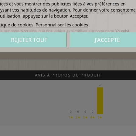
album de scrap.
ices et vous montrer des publicités liées à vos préférences en
ysant vos habitudes de navigation. Pour donner votre consenteme
oppes, ou de décorer un paquet cadeau en apportant une touche d'élégance et 
utilisation, appuyez sur le bouton Accepter.
tique de cookies
Personnaliser les cookies
ns sur notre
blog
ainsi que nos vidéos explicatives sur notre page
Youtube
.
REJETER TOUT
J'ACCEPTE
AVIS À PROPOS DU PRODUIT
2
0
0
0
0
1★
2★
3★
4★
5★