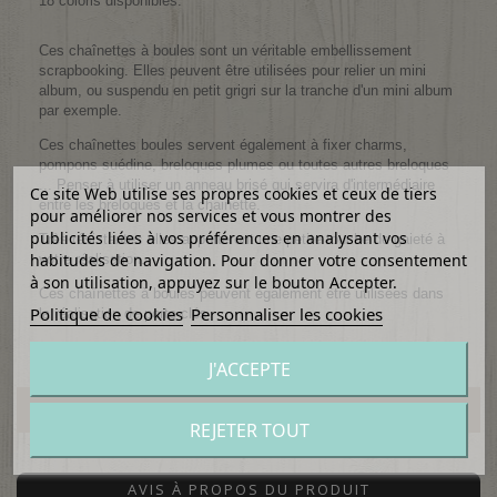
18 coloris disponibles.
Ces chaînettes à boules sont un véritable embellissement
scrapbooking. Elles peuvent être utilisées pour relier un mini
album, ou suspendu en petit grigri sur la tranche d'un mini album
par exemple.
Ces chaînettes boules servent également à fixer charms,
pompons suédine, breloques plumes ou toutes autres breloques
... Penser à utiliser un anneau brisé qui servira d'intermédiaire
Ce site Web utilise ses propres cookies et ceux de tiers
entre les breloques et la chainette.
pour améliorer nos services et vous montrer des
publicités liées à vos préférences en analysant vos
Très résistantes elles apporteront une petite touche de gaieté à
habitudes de navigation. Pour donner votre consentement
votre réalisation.
à son utilisation, appuyez sur le bouton Accepter.
Ces chaînettes à boules peuvent également être utilisées dans
Politique de cookies
Personnaliser les cookies
la réalisation de
porte-clés
J'ACCEPTE
AVIS CLIENTS
REJETER TOUT
AVIS À PROPOS DU PRODUIT