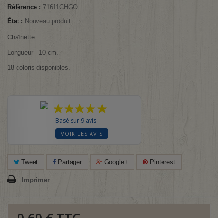
Référence :
71611CHGO
État :
Nouveau produit
Chaînette.
Longueur : 10 cm.
18 coloris disponibles.
Basé sur 9 avis
VOIR LES AVIS
Tweet
Partager
Google+
Pinterest
Imprimer
0,60 €
TTC