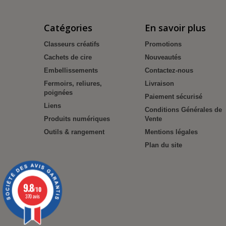
Catégories
En savoir plus
Classeurs créatifs
Promotions
Cachets de cire
Nouveautés
Embellissements
Contactez-nous
Fermoirs, reliures,
Livraison
poignées
Paiement sécurisé
Liens
Conditions Générales de
Produits numériques
Vente
Outils & rangement
Mentions légales
Plan du site
9.8
/10
370 avis