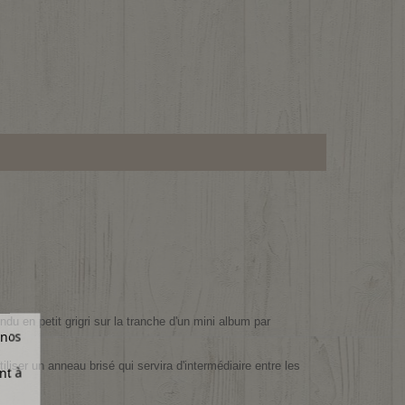
u en petit grigri sur la tranche d'un mini album par
 nos
ser un anneau brisé qui servira d'intermédiaire entre les
nt à