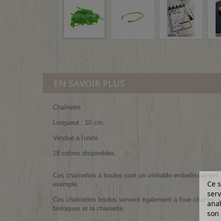
EN SAVOIR PLUS
Chaînette.
Longueur : 10 cm.
Vendue à l'unité.
18 coloris disponibles.
Ces chaînettes à boules sont un véritable embellissement sc
Ce s
exemple.
serv
Ces chaînettes boules servent également à fixer charms, po
anal
breloques et la chainette.
son 