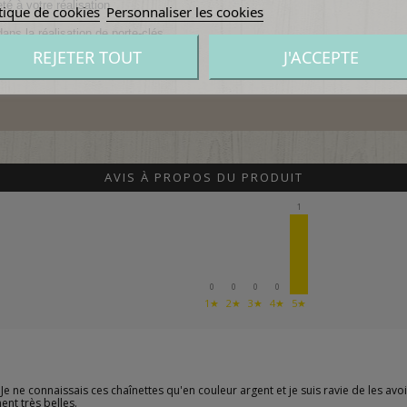
té à votre réalisation.
tique de cookies
Personnaliser les cookies
ans la réalisation de
porte-clés
REJETER TOUT
J'ACCEPTE
AVIS À PROPOS DU PRODUIT
1
0
0
0
0
1★
2★
3★
4★
5★
e connaissais ces chaînettes qu'en couleur argent et je suis ravie de les avoir 
nt très belles.