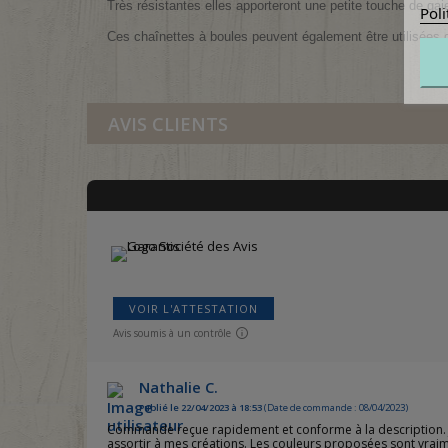
Très résistantes elles apporteront une petite touche de gaie
Poli
Ces chaînettes à boules peuvent également être utilisées d
AVIS CLIENTS
VOIR L'ATTESTATION
Avis soumis à un contrôle
Nathalie C.
Publié le 22/04/2023 à 18:53
(Date de commande : 08/04/2023)
Commande reçue rapidement et conforme à la description. Je n
assortir à mes créations. Les couleurs proposées sont vraime