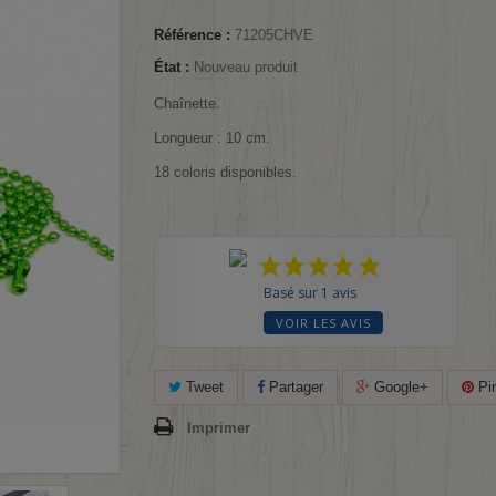
Référence :
71205CHVE
État :
Nouveau produit
Chaînette.
Longueur : 10 cm.
18 coloris disponibles.
Basé sur 1 avis
VOIR LES AVIS
Tweet
Partager
Google+
Pin
Imprimer