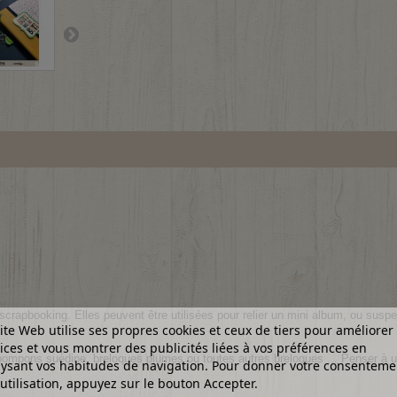
rapbooking. Elles peuvent être utilisées pour relier un mini album, ou suspend
ite Web utilise ses propres cookies et ceux de tiers pour améliorer
ices et vous montrer des publicités liées à vos préférences en
mpons suédine, breloques plumes ou toutes autres breloques ... Penser à utili
ysant vos habitudes de navigation. Pour donner votre consenteme
utilisation, appuyez sur le bouton Accepter.