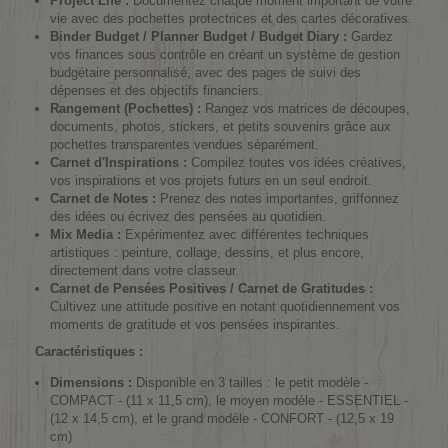
Project Life :
Documentez chaque moment important de votre
vie avec des pochettes protectrices et des cartes décoratives.
Binder Budget / Planner Budget / Budget Diary :
Gardez
vos finances sous contrôle en créant un système de gestion
budgétaire personnalisé, avec des pages de suivi des
dépenses et des objectifs financiers.
Rangement (Pochettes) :
Rangez vos matrices de découpes,
documents, photos, stickers, et petits souvenirs grâce aux
pochettes transparentes vendues séparément.
Carnet d'Inspirations :
Compilez toutes vos idées créatives,
vos inspirations et vos projets futurs en un seul endroit.
Carnet de Notes :
Prenez des notes importantes, griffonnez
des idées ou écrivez des pensées au quotidien.
Mix Media :
Expérimentez avec différentes techniques
artistiques : peinture, collage, dessins, et plus encore,
directement dans votre classeur.
Carnet de Pensées Positives / Carnet de Gratitudes :
Cultivez une attitude positive en notant quotidiennement vos
moments de gratitude et vos pensées inspirantes.
Caractéristiques :
Dimensions :
Disponible en 3 tailles : le petit modèle -
COMPACT - (11 x 11,5 cm), le moyen modèle - ESSENTIEL -
(12 x 14,5 cm), et le grand modèle - CONFORT - (12,5 x 19
cm)