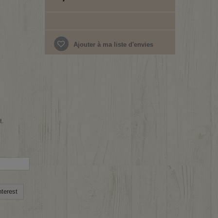
Ajouter à ma liste d'envies
t.
terest