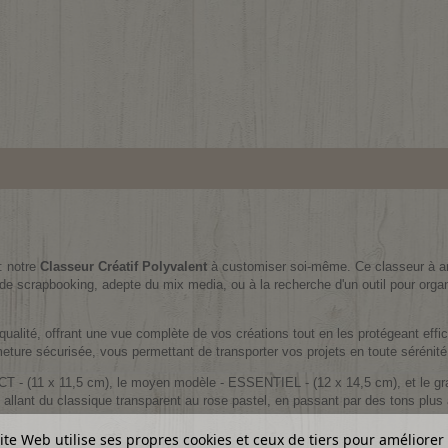
: notre
Classeur Créatif Polyvalent
à customiser soi-même. Ce classeur à an
de scrapbooking, adepte du mix media, ou à la recherche d'un outil pour organ
qualité, offrant une vue complète de vos créations tout en les protégeant effi
meture sécurisée, vous permettant de transporter vos projets en toute sérénité
T - (11 x 11,5 cm), le moyen modèle - ESSENTIEL - (12 x 14,5 cm), et le 
 allant du classique transparent au rose pastel, en passant par des tons plus
ite Web utilise ses propres cookies et ceux de tiers pour améliorer