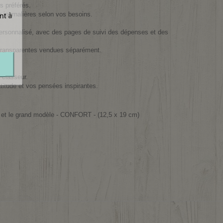
s préférés.
 journalières selon vos besoins.
nt à
ersonnalisé, avec des pages de suivi des dépenses et des
 transparentes vendues séparément.
 classeur.
titude et vos pensées inspirantes.
, et le grand modèle - CONFORT - (12,5 x 19 cm)