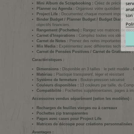
serv
Mini Album de Scrapbooking :
Créez de précieux souve
Planner ou Agenda :
Organisez votre quotidien et plan
anal
Project Life :
Documentez chaque moment important de vo
son 
Binder Budget / Planner Budget / Budget Diary :
Gard
Poli
objectifs financiers.
Rangement (Pochettes) :
Rangez vos matrices de décou
Carnet d'Inspirations :
Compilez toutes vos idées créati
Carnet de Notes :
Prenez des notes importantes, griffo
Mix Media :
Expérimentez avec différentes techniques art
Carnet de Pensées Positives / Carnet de Gratitudes :
Caractéristiques :
Dimensions :
Disponible en 3 tailles : le petit modèl
Matériau :
Plastique transparent, léger et résistant
Système de fermeture :
Bouton-pression sécurisé
Couleurs disponibles :
13 couleurs par taille, du Comp
Compatibilité :
Pochettes supplémentaires, pages à imp
Accessoires vendus séparément (selon les modèles) :
Recharges de feuilles vierges ou à carreaux
Pochettes zip transparentes
Pages avec cases pour Project Life
Matrices de découpe pour créations personnalisées
Avantages :