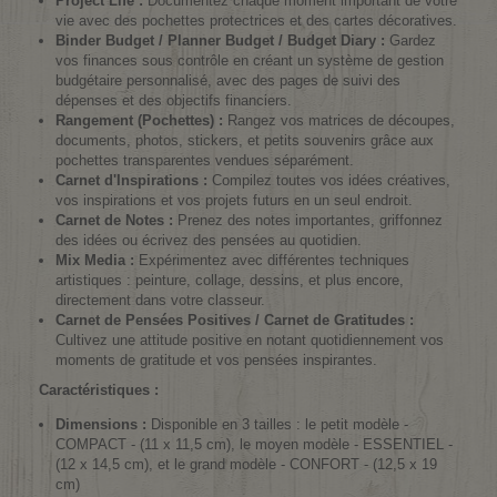
Project Life :
Documentez chaque moment important de votre
vie avec des pochettes protectrices et des cartes décoratives.
Binder Budget / Planner Budget / Budget Diary :
Gardez
vos finances sous contrôle en créant un système de gestion
budgétaire personnalisé, avec des pages de suivi des
dépenses et des objectifs financiers.
Rangement (Pochettes) :
Rangez vos matrices de découpes,
documents, photos, stickers, et petits souvenirs grâce aux
pochettes transparentes vendues séparément.
Carnet d'Inspirations :
Compilez toutes vos idées créatives,
vos inspirations et vos projets futurs en un seul endroit.
Carnet de Notes :
Prenez des notes importantes, griffonnez
des idées ou écrivez des pensées au quotidien.
Mix Media :
Expérimentez avec différentes techniques
artistiques : peinture, collage, dessins, et plus encore,
directement dans votre classeur.
Carnet de Pensées Positives / Carnet de Gratitudes :
Cultivez une attitude positive en notant quotidiennement vos
moments de gratitude et vos pensées inspirantes.
Caractéristiques :
Dimensions :
Disponible en 3 tailles : le petit modèle -
COMPACT - (11 x 11,5 cm), le moyen modèle - ESSENTIEL -
(12 x 14,5 cm), et le grand modèle - CONFORT - (12,5 x 19
cm)