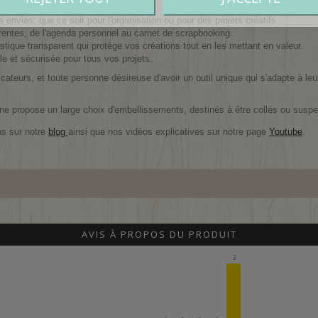
envies, que ce soit pour l'organisation ou pour des projets créatifs.
férentes, de l'agenda personnel au carnet de scrapbooking.
tique transparent qui protège vos créations tout en les mettant en valeur.
e et sécurisée pour tous vos projets.
cateurs, et toute personne désireuse d'avoir un outil unique qui s'adapte à le
uline propose un large choix d'embellissements, destinés à être collés ou susp
ns sur notre
blog
ainsi que nos vidéos explicatives sur notre page
Youtube
.
AVIS À PROPOS DU PRODUIT
3