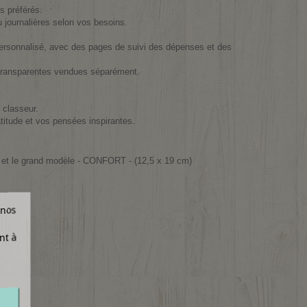
s préférés.
 journalières selon vos besoins.
ersonnalisé, avec des pages de suivi des dépenses et des
 transparentes vendues séparément.
 classeur.
titude et vos pensées inspirantes.
, et le grand modèle - CONFORT - (12,5 x 19 cm)
 nos
nt à