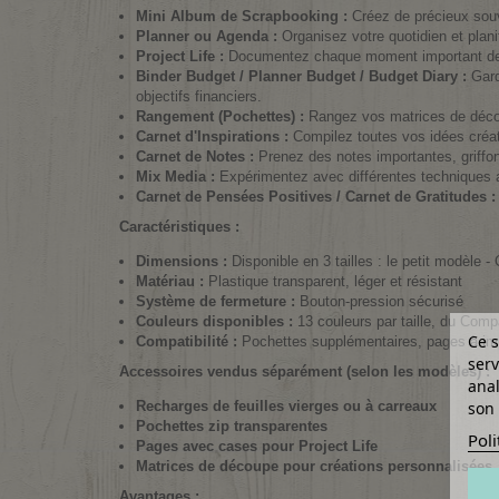
Mini Album de Scrapbooking :
Créez de précieux souve
Planner ou Agenda :
Organisez votre quotidien et plan
Project Life :
Documentez chaque moment important de vo
Binder Budget / Planner Budget / Budget Diary :
Gard
objectifs financiers.
Rangement (Pochettes) :
Rangez vos matrices de décou
Carnet d'Inspirations :
Compilez toutes vos idées créati
Carnet de Notes :
Prenez des notes importantes, griffo
Mix Media :
Expérimentez avec différentes techniques art
Carnet de Pensées Positives / Carnet de Gratitudes :
Caractéristiques :
Dimensions :
Disponible en 3 tailles : le petit modèl
Matériau :
Plastique transparent, léger et résistant
Système de fermeture :
Bouton-pression sécurisé
Couleurs disponibles :
13 couleurs par taille, du Comp
Ce s
Compatibilité :
Pochettes supplémentaires, pages à imp
serv
Accessoires vendus séparément (selon les modèles) :
anal
son 
Recharges de feuilles vierges ou à carreaux
Pochettes zip transparentes
Poli
Pages avec cases pour Project Life
Matrices de découpe pour créations personnalisées
Avantages :