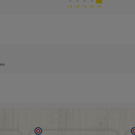
0
0
0
0
1★
2★
3★
4★
5★
ans