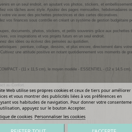
nirs en un seul endroit, en ajoutant vos photos, stickers, et embellissement
ifiez vos tâches avec style. Ajoutez des pages mensuelles, hebdomadaires ou
tre vie avec des pochettes protectrices et des cartes décoratives.
ez vos finances sous contrôle en créant un système de gestion budgétaire p
pes, documents, photos, stickers, et petits souvenirs grâce aux pochettes
ves, vos inspirations et vos projets futurs en un seul endroit.
nnez des idées ou écrivez des pensées au quotidien.
istiques : peinture, collage, dessins, et plus encore, directement dans votre
Cultivez une attitude positive en notant quotidiennement vos moments de gra
e - COMPACT - (11 x 11,5 cm), le moyen modèle - ESSENTIEL - (12 x 14,5 cm)
act au Confort.
ite Web utilise ses propres cookies et ceux de tiers pour améliorer
rimer, stickers, et embellissements divers
ices et vous montrer des publicités liées à vos préférences en
ysant vos habitudes de navigation. Pour donner votre consenteme
utilisation, appuyez sur le bouton Accepter.
tique de cookies
Personnaliser les cookies
REJETER TOUT
J'ACCEPTE