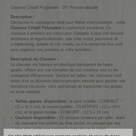
Classeur Créatif Polyvalent - DIY Personnalisable
Description :
Découvrez le compagnon idéal pour libérer votre créativité : notre
Classeur Créatif Polyvalent
à customiser soi-même. Ce
classeur à anneaux est conçu pour s'adapter à tous vos besoins
artistiques et organisationnels, que vous soyez passionné de
scrapbooking, adepte du mix media, ou à la recherche d'un outil
pour organiser vos pensées et votre quotidien.
Description du Classeur :
Le classeur est fabriqué en plastique transparent de haute
qualité, offrant une vue complète de vos créations tout en les
protégeant efficacement. Suivant les tailles, les classeurs sont
dotés d’un ou plusieurs bouton-pression robuste pour garantir une
fermeture sécurisée, vous permettant de transporter vos projets
en toute sérénité.
Tailles approx. disponibles :
le petit modèle - COMPACT -
(11 x 11,5 cm), le moyen modèle - ESSENTIEL - (12 x 14,5
cm), et le grand modèle - CONFORT - (12,5 x 19 cm)
Couleurs disponibles :
13 couleurs tendance par taille, allant
du classique transparent au rose pastel, en passant par des
tons plus audacieux comme le turquoise et le violet.