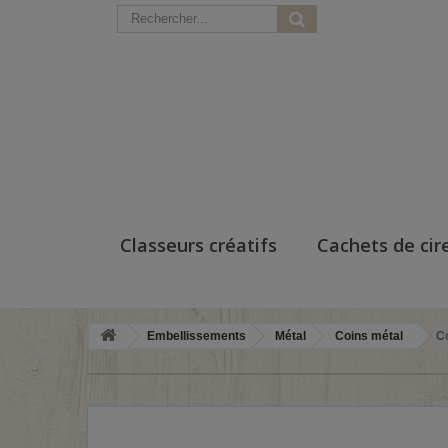
Classeurs créatifs
Cachets de cir
Embellissements
Métal
Coins métal
Co