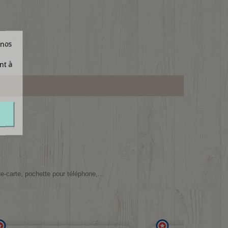
 nos
nt à
e-carte, pochette pour téléphone,...