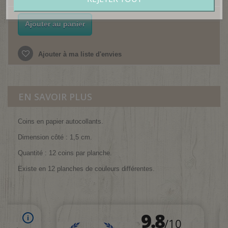
Ajouter au panier
Ajouter à ma liste d'envies
EN SAVOIR PLUS
Coins en papier autocollants.
Dimension côté : 1,5 cm.
Quantité : 12 coins par planche.
Existe en 12 planches de couleurs différentes.