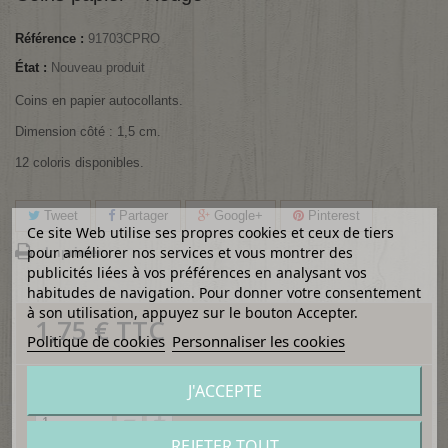
Référence :
91703CPRO
État :
Nouveau produit
Coins en papier autocollants.
Dimension côté : 1,5 cm.
12 coloris disponibles.
Tweet
Partager
Google+
Pinterest
Ce site Web utilise ses propres cookies et ceux de tiers
pour améliorer nos services et vous montrer des
Imprimer
publicités liées à vos préférences en analysant vos
habitudes de navigation. Pour donner votre consentement
à son utilisation, appuyez sur le bouton Accepter.
1,75 €
TTC
Politique de cookies
Personnaliser les cookies
J'ACCEPTE
Quantité
REJETER TOUT