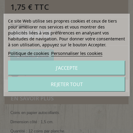
1,75 €
TTC
Ce site Web utilise ses propres cookies et ceux de tiers
Quantité
pour améliorer nos services et vous montrer des
publicités liées à vos préférences en analysant vos
habitudes de navigation. Pour donner votre consentement
à son utilisation, appuyez sur le bouton Accepter.
Politique de cookies
Personnaliser les cookies
Ajouter au panier
J'ACCEPTE
Ajouter à ma liste d'envies
REJETER TOUT
EN SAVOIR PLUS
Coins en papier autocollants.
Dimension côté : 1,5 cm.
Quantité : 12 coins par planche.