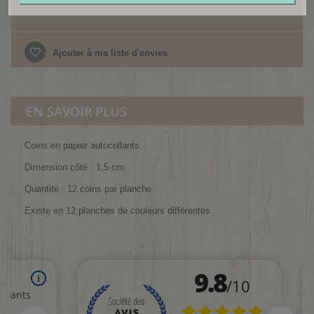
Ajouter à ma liste d'envies
EN SAVOIR PLUS
Coins en papier autocollants.
Dimension côté : 1,5 cm.
Quantité : 12 coins par planche.
Existe en 12 planches de couleurs différentes.