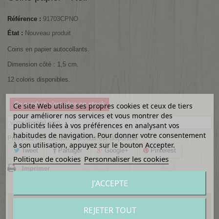
Référence :
91703CPNO
État :
Nouveau produit
Coins en papier autocollants.
Dimension côté : 1,5 cm.
12 coloris disponibles.
Ce produit n'est plus en stock
Ce site Web utilise ses propres cookies et ceux de tiers
pour améliorer nos services et vous montrer des
publicités liées à vos préférences en analysant vos
habitudes de navigation. Pour donner votre consentement
Prévenez-moi lorsque le produit est disponible
à son utilisation, appuyez sur le bouton Accepter.
Tweet
Partager
Google+
Pinterest
Politique de cookies
Personnaliser les cookies
Imprimer
J'ACCEPTE
1,75 €
TTC
REJETER TOUT