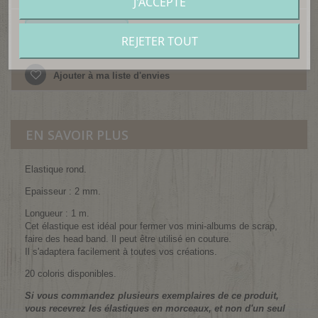
J'ACCEPTE
Ajouter au panier
REJETER TOUT
Ajouter à ma liste d'envies
EN SAVOIR PLUS
Elastique rond.
Epaisseur : 2 mm.
Longueur : 1 m.
Cet élastique est idéal pour fermer vos mini-albums de scrap,
faire des head band. Il peut être utilisé en couture.
Il s'adaptera facilement à toutes vos créations.
20 coloris disponibles.
Si vous commandez plusieurs exemplaires de ce produit,
vous recevrez les élastiques en morceaux, et non d'un seul