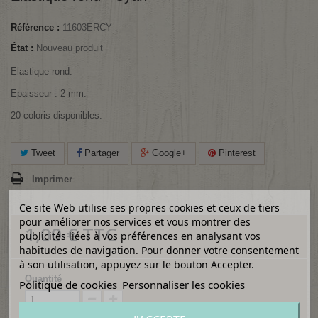
Référence :
11603ERCY
État :
Nouveau produit
Elastique rond.
Epaisseur : 2 mm.
20 coloris disponibles.
Tweet
Partager
Google+
Pinterest
Imprimer
Ce site Web utilise ses propres cookies et ceux de tiers
pour améliorer nos services et vous montrer des
1,00 €
TTC
publicités liées à vos préférences en analysant vos
habitudes de navigation. Pour donner votre consentement
à son utilisation, appuyez sur le bouton Accepter.
Quantité
Politique de cookies
Personnaliser les cookies