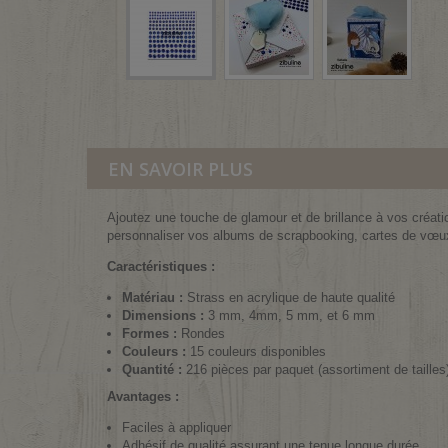
EN SAVOIR PLUS
Ajoutez une touche de glamour et de brillance à vos créatio
personnaliser vos albums de scrapbooking, cartes de vœux e
Caractéristiques :
Matériau :
Strass en acrylique de haute qualité
Dimensions :
3 mm, 4mm, 5 mm, et 6 mm
Formes :
Rondes
Couleurs :
15 couleurs disponibles
Quantité :
216
pièces par paquet (assortiment de tailles
Avantages :
Faciles à appliquer
Adhésif de qualité assurant une tenue longue durée