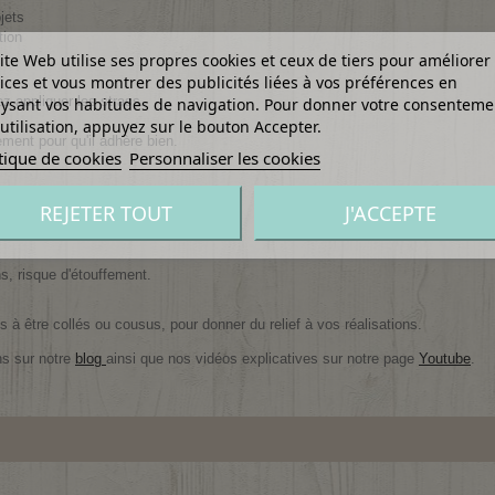
jets
tion
ite Web utilise ses propres cookies et ceux de tiers pour améliorer
ices et vous montrer des publicités liées à vos préférences en
z appliquer les strass.
ysant vos habitudes de navigation. Pour donner votre consenteme
utilisation, appuyez sur le bouton Accepter.
ment pour qu'il adhère bien.
tique de cookies
Personnaliser les cookies
REJETER TOUT
J'ACCEPTE
ortables
, risque d'étouffement.
 à être collés ou cousus, pour donner du relief à vos réalisations.
ns sur notre
blog
ainsi que nos vidéos explicatives sur notre page
Youtube
.