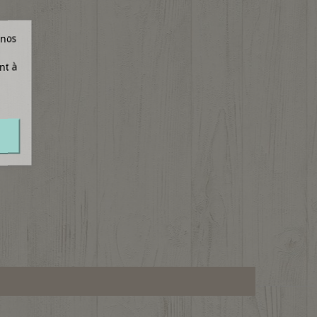
 nos
nt à