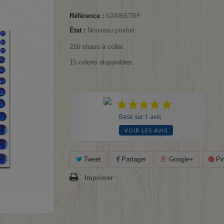
Référence :
62406STBF
État :
Nouveau produit
216 strass à coller.
15 coloris disponibles.
Basé sur 1 avis
VOIR LES AVIS
Tweet
Partager
Google+
Pin
Imprimer