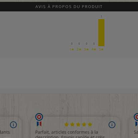
AVIS À PROPOS DU PRODUIT
1
0
0
0
0
1★
2★
3★
4★
5★