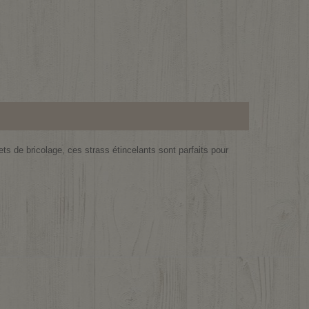
ts de bricolage, ces strass étincelants sont parfaits pour