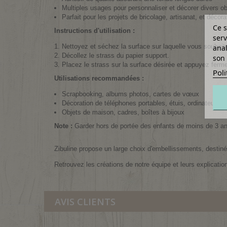
Multiples usages pour personnaliser et décorer divers ob
Parfait pour les projets de bricolage, artisanat, et décora
Ce s
Instructions d'utilisation :
serv
Nettoyez et séchez la surface sur laquelle vous souhaite
anal
Décollez le strass du papier support.
son 
Placez le strass sur la surface désirée et appuyez ferme
Poli
Utilisations recommandées :
Scrapbooking, albums photos, cartes de vœux
Décoration de téléphones portables, étuis, ordinateurs p
Objets de maison, cadres, boîtes à bijoux
Note :
Garder hors de portée des enfants de moins de 3 ans
Zibuline propose un large choix d'embellissements, destinés
Retrouvez les créations de notre équipe et leurs explicatio
AVIS CLIENTS