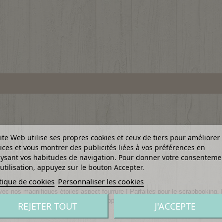
ite Web utilise ses propres cookies et ceux de tiers pour améliorer
ices et vous montrer des publicités liées à vos préférences en
ysant vos habitudes de navigation. Pour donner votre consenteme
utilisation, appuyez sur le bouton Accepter.
tique de cookies
Personnaliser les cookies
c nos magnifiques étoiles aspect fourrure ! Parfaites pour le scrapbooking, l
ollés ou cousus selon vos envies. Apportez du relief et une texture luxueuse 
REJETER TOUT
J'ACCEPTE