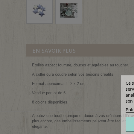
EN SAVOIR PLUS
Etoiles aspect fourrure, douces et agréables au toucher.
À coller ou à coudre selon vos besoins créatifs.
Ce s
Format approximatif : 2 x 2 cm.
serv
Vendue par lot de 5.
anal
son 
8 coloris disponibles.
Poli
Ajoutez une touche unique et douce à vos créations DIY ave
plus encore, ces embellissements peuvent être facilement c
élégante.