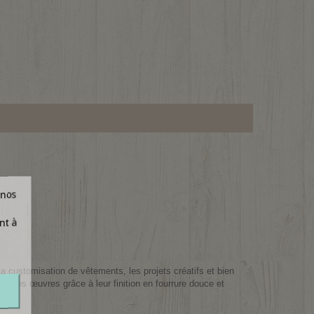
 nos
nt à
a customisation de vêtements, les projets créatifs et bien
à vos œuvres grâce à leur finition en fourrure douce et