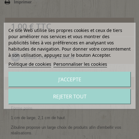
Imprimer
1,00 €
TTC
Ce site Web utilise ses propres cookies et ceux de tiers
pour améliorer nos services et vous montrer des
publicités liées à vos préférences en analysant vos
habitudes de navigation. Pour donner votre consentement
à son utilisation, appuyez sur le bouton Accepter.
Ajouter à ma liste d'envies
Politique de cookies
Personnaliser les cookies
J'ACCEPTE
EN SAVOIR PLUS
REJETER TOUT
Lot de 12 épingles.
Forme poire.
1 cm de large, 2,1 cm de haut.
Zibuline propose un large choix de produits afin d'embellir vos
réalisations.