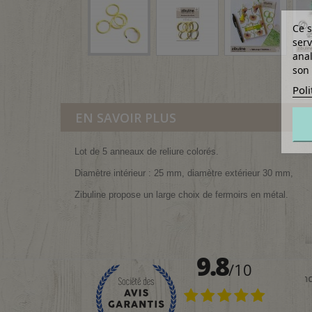
Ce s
serv
anal
son 
Poli
EN SAVOIR PLUS
Lot de 5 anneaux de reliure colorés.
Diamètre intérieur : 25 mm, diamètre extérieur 30 mm,
Zibuline propose un large choix de fermoirs en métal.