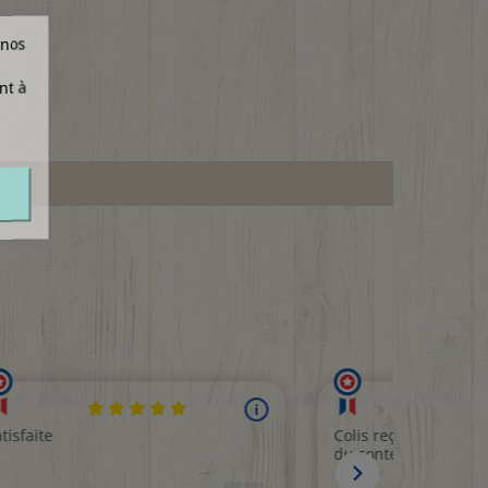
 nos
nt à