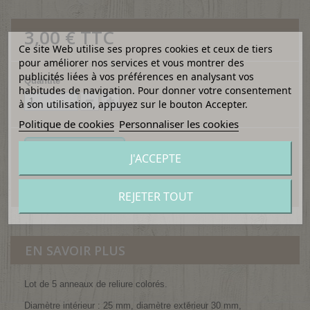
3,00 €
TTC
Ce site Web utilise ses propres cookies et ceux de tiers
pour améliorer nos services et vous montrer des
publicités liées à vos préférences en analysant vos
Quantité
habitudes de navigation. Pour donner votre consentement
à son utilisation, appuyez sur le bouton Accepter.
Politique de cookies
Personnaliser les cookies
Ajouter au panier
J'ACCEPTE
Ajouter à ma liste d'envies
REJETER TOUT
EN SAVOIR PLUS
Lot de 5 anneaux de reliure colorés.
Diamètre intérieur : 25 mm, diamètre extérieur 30 mm,