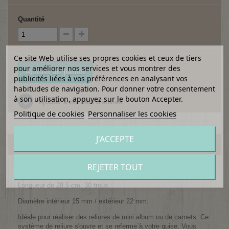
Quantité
Ce site Web utilise ses propres cookies et ceux de tiers
pour améliorer nos services et vous montrer des
Ajouter au panier
publicités liées à vos préférences en analysant vos
habitudes de navigation. Pour donner votre consentement
à son utilisation, appuyez sur le bouton Accepter.
Ajouter à ma liste d'envies
Politique de cookies
Personnaliser les cookies
J'ACCEPTE
EN SAVOIR PLUS
REJETER TOUT
Reliure spirale en plastique.
Longueur de 28.5 cm, 30 trous.
Diamètre intérieur 15 mm / extérieur 22 mm.
Idéale pour réaliser des reliures de mini album ou de carnets. Ce
système de reliure s'ouvre et se referme à votre guise. Vous