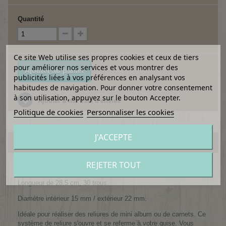
Quantité
Ce site Web utilise ses propres cookies et ceux de tiers
pour améliorer nos services et vous montrer des
Ajouter au panier
publicités liées à vos préférences en analysant vos
habitudes de navigation. Pour donner votre consentement
à son utilisation, appuyez sur le bouton Accepter.
Ajouter à ma liste d'envies
Politique de cookies
Personnaliser les cookies
J'ACCEPTE
EN SAVOIR PLUS
REJETER TOUT
Reliure spirale en plastique.
Longueur de 28.5 cm, 30 trous.
Diamètre intérieur 15 mm / extérieur 22 mm.
Idéale pour réaliser des reliures de mini album ou de carnets. Ce
système de reliure s'ouvre et se referme à votre guise. Vous