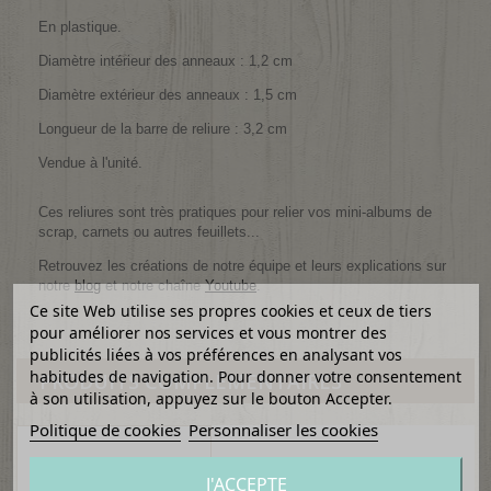
En plastique.
Diamètre intérieur des anneaux : 1,2 cm
Diamètre extérieur des anneaux : 1,5 cm
Longueur de la barre de reliure : 3,2 cm
Vendue à l'unité.
Ces reliures sont très pratiques pour relier vos mini-albums de
scrap, carnets ou autres feuillets...
Retrouvez les créations de notre équipe et leurs explications sur
notre
blog
et notre chaîne
Youtube
.
Ce site Web utilise ses propres cookies et ceux de tiers
pour améliorer nos services et vous montrer des
publicités liées à vos préférences en analysant vos
habitudes de navigation. Pour donner votre consentement
PRODUITS COMPLÉMENTAIRES
à son utilisation, appuyez sur le bouton Accepter.
Politique de cookies
Personnaliser les cookies
J'ACCEPTE