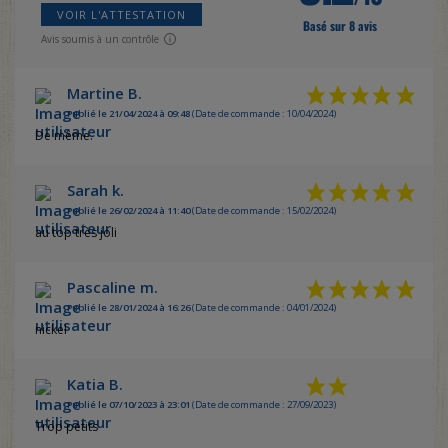
VOIR L'ATTESTATION
Basé sur 8 avis
Avis soumis à un contrôle
Martine B.
Publié le 21/04/2024 à 09:48
(Date de commande : 10/04/2024)
De même.
Sarah k.
Publié le 26/02/2024 à 11:40
(Date de commande : 15/02/2024)
au top très joli
Pascaline m.
Publié le 28/01/2024 à 16:26
(Date de commande : 04/01/2024)
nickel
Katia B.
Publié le 07/10/2023 à 23:01
(Date de commande : 27/09/2023)
Trop petits