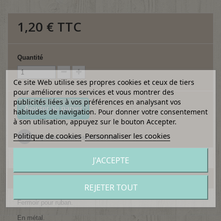
1,20 €
TTC
Quantité
Ce site Web utilise ses propres cookies et ceux de tiers
pour améliorer nos services et vous montrer des
publicités liées à vos préférences en analysant vos
Ajouter au panier
habitudes de navigation. Pour donner votre consentement
à son utilisation, appuyez sur le bouton Accepter.
Politique de cookies
Personnaliser les cookies
Ajouter à ma liste d'envies
J'ACCEPTE
EN SAVOIR PLUS
REJETER TOUT
Fermoir pour ruban.
En métal.