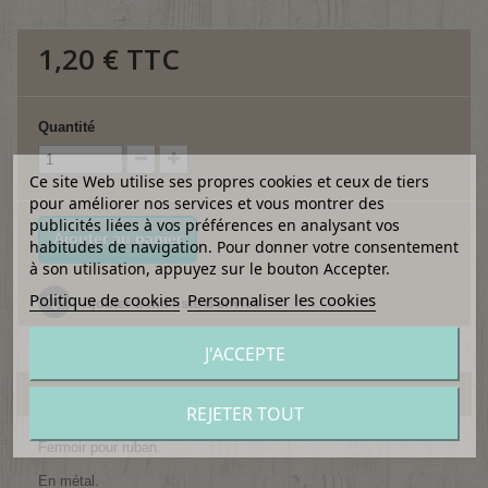
1,20 €
TTC
Quantité
Ce site Web utilise ses propres cookies et ceux de tiers
pour améliorer nos services et vous montrer des
publicités liées à vos préférences en analysant vos
Ajouter au panier
habitudes de navigation. Pour donner votre consentement
à son utilisation, appuyez sur le bouton Accepter.
Politique de cookies
Personnaliser les cookies
Ajouter à ma liste d'envies
J'ACCEPTE
EN SAVOIR PLUS
REJETER TOUT
Fermoir pour ruban.
En métal.