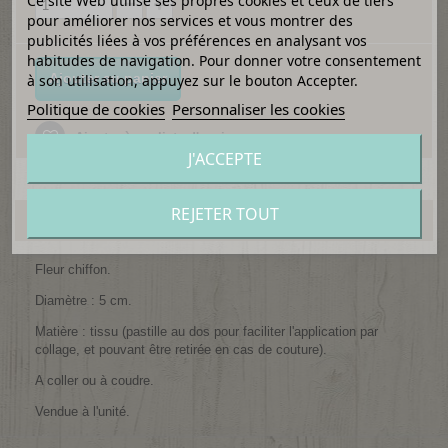
Ce site Web utilise ses propres cookies et ceux de tiers
pour améliorer nos services et vous montrer des
publicités liées à vos préférences en analysant vos
habitudes de navigation. Pour donner votre consentement
Ajouter au panier
à son utilisation, appuyez sur le bouton Accepter.
Politique de cookies
Personnaliser les cookies
Ajouter à ma liste d'envies
J'ACCEPTE
REJETER TOUT
EN SAVOIR PLUS
Fleur chiffon.
Diamètre : 5 cm.
Matière : tissu (pastille au dos pour faciliter l'application par
collage, et pouvant être retirée en cas de couture).
A coller ou à coudre.
Vendue à l'unité.