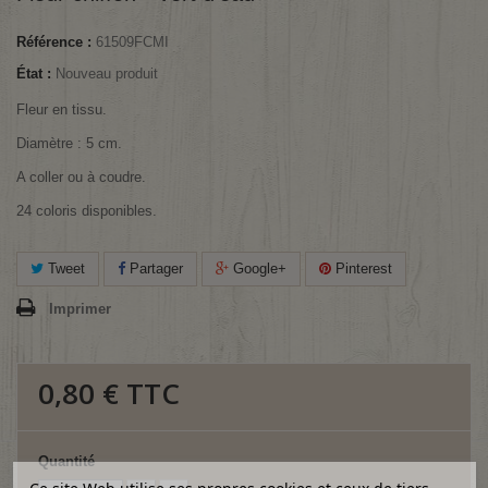
Référence :
61509FCMI
État :
Nouveau produit
Fleur en tissu.
Diamètre : 5 cm.
A coller ou à coudre.
24 coloris disponibles.
Tweet
Partager
Google+
Pinterest
Imprimer
0,80 €
TTC
Quantité