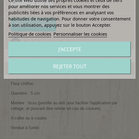
Ce site Web utilise ses propres cookies et ceux de tiers
pour améliorer nos services et vous montrer des
publicités liées à vos préférences en analysant vos
habitudes de navigation. Pour donner votre consentement
Ajouter au panier
à son utilisation, appuyez sur le bouton Accepter.
Politique de cookies
Personnaliser les cookies
Ajouter à ma liste d'envies
J'ACCEPTE
REJETER TOUT
EN SAVOIR PLUS
Fleur chiffon.
Diamètre : 5 cm.
Matière : tissu (pastille au dos pour faciliter l'application par
collage, et pouvant être retirée en cas de couture).
A coller ou à coudre.
Vendue à l'unité.