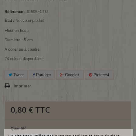
Référence :
61505FCTU
État :
Nouveau produit
Fleur en tissu.
Diamètre : 5 cm.
A coller ou à coudre.
24 coloris disponibles.
Tweet
Partager
Google+
Pinterest
Imprimer
0,80 €
TTC
Quantité