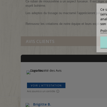
Ce ruban de mousseline a un aspect luxueux. Il est léger 
esprit bohème.
Ce s
Les adeptes du tissage ou macramé l’apprécieront pour sa 
serv
anal
son 
Retrouvez les créations de notre équipe et leurs explicatio
Poli
AVIS CLIENTS
VOIR L'ATTESTATION
Avis soumis à un contrôle
Brigitte B.