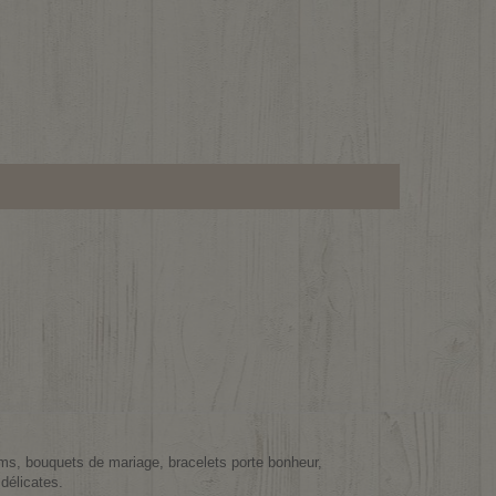
bums, bouquets de mariage, bracelets porte bonheur,
délicates.