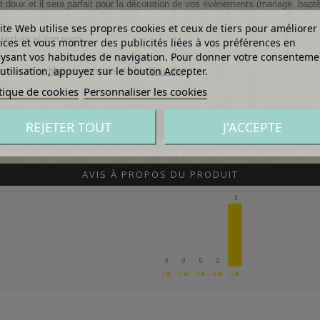
et doux et il sera parfait pour la décoration de vos évènements (mariage, b
ite Web utilise ses propres cookies et ceux de tiers pour améliorer
texture et son rendu.
ices et vous montrer des publicités liées à vos préférences en
ysant vos habitudes de navigation. Pour donner votre consenteme
utilisation, appuyez sur le bouton Accepter.
ns sur notre
blog
et sur notre chaîne
Youtube
.
tique de cookies
Personnaliser les cookies
REJETER TOUT
J'ACCEPTE
AVIS À PROPOS DU PRODUIT
3
0
0
0
0
1★
2★
3★
4★
5★