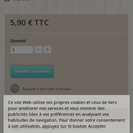
5,90 €
TTC
Quantité
Ajouter au panier
Ajouter à ma liste d'envies
Ce site Web utilise ses propres cookies et ceux de tiers
pour améliorer nos services et vous montrer des
EN SAVOIR PLUS
publicités liées à vos préférences en analysant vos
habitudes de navigation. Pour donner votre consentement
à son utilisation, appuyez sur le bouton Accepter.
Élégant ruban de mousseline aux bords effilochés.