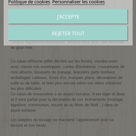
Politique de cookies
Personnaliser les cookies
Largeur : 4 cm env.
Longueur : 4,5 m env.
J'ACCEPTE
Matière : Mousseline de soie
REJETER TOUT
Plus de 15 couleurs disponibles.
Couleur légèrement translucide. Matière lisse avec une structure
de grain fine.
Ce ruban effiloché (effet déchiré sur les bords), viendra orner
avec classe vos enveloppes, cartes d'invitations, couvertures de
mini albums, bouquets de mariage, bracelets porte bonheur,
emballages cadeaux, livres d’or, marques place, décorations de
salle ou de table, et bien plus encore selon vos idées créatives
les plus délicates.
Ce ruban de mousseline a un aspect luxueux. Il est léger et doux
et il sera parfait pour la décoration de vos évènements (mariage,
baptême, communion, nouvel an ou fêtes de Noël…)
dans un
esprit bohème.
Les adeptes du tissage ou macramé l’apprécieront pour sa
texture et son rendu.