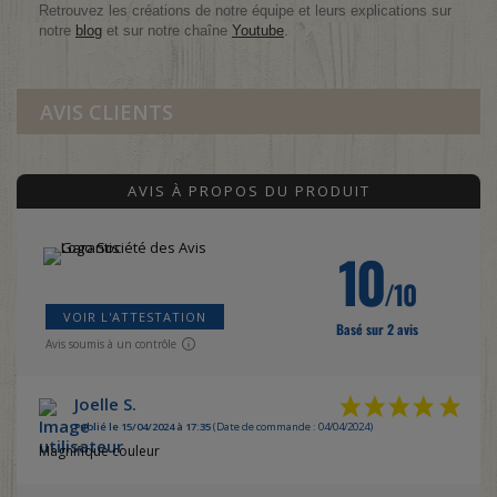
Retrouvez les créations de notre équipe et leurs explications sur
notre
blog
et sur notre chaîne
Youtube
.
AVIS CLIENTS
AVIS À PROPOS DU PRODUIT
10
/10
VOIR L'ATTESTATION
Basé sur 2 avis
Avis soumis à un contrôle
Joelle S.
Publié le 15/04/2024 à 17:35
(Date de commande : 04/04/2024)
Magnifique couleur