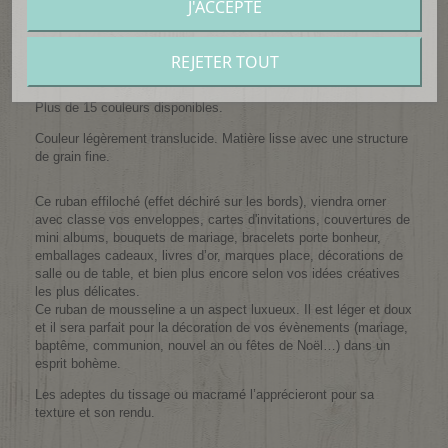
J'ACCEPTE
Largeur : 4 cm env.
Longueur : 4,5 m env.
REJETER TOUT
Matière : Mousseline de soie
Plus de 15 couleurs disponibles.
Couleur légèrement translucide. Matière lisse avec une structure
de grain fine.
Ce ruban effiloché (effet déchiré sur les bords), viendra orner
avec classe vos enveloppes, cartes d'invitations, couvertures de
mini albums, bouquets de mariage, bracelets porte bonheur,
emballages cadeaux, livres d’or, marques place, décorations de
salle ou de table, et bien plus encore selon vos idées créatives
les plus délicates.
Ce ruban de mousseline a un aspect luxueux. Il est léger et doux
et il sera parfait pour la décoration de vos évènements (mariage,
baptême, communion, nouvel an ou fêtes de Noël…)
dans un
esprit bohème.
Les adeptes du tissage ou macramé l’apprécieront pour sa
texture et son rendu.