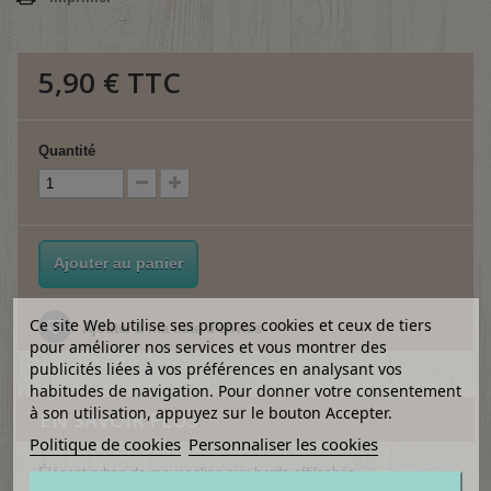
5,90 €
TTC
Quantité
Ajouter au panier
Ce site Web utilise ses propres cookies et ceux de tiers
Ajouter à ma liste d'envies
pour améliorer nos services et vous montrer des
publicités liées à vos préférences en analysant vos
habitudes de navigation. Pour donner votre consentement
à son utilisation, appuyez sur le bouton Accepter.
EN SAVOIR PLUS
Politique de cookies
Personnaliser les cookies
Élégant ruban de mousseline aux bords effilochés.