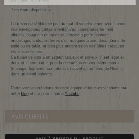
Longueur : 4,5 m env.
7 couleurs disponibles.
Ce ruban ne s'effiloche pas du tout. Il viendra orner avec classe
vos enveloppes, cartes d'invitations, couvertures de mini
albums, bouquets de mariage, bracelets porte bonheur,
emballages cadeaux, livres d’or, marques place, décorations de
salle ou de table, et bien plus encore selon vos idées créatives
les plus délicates.
Ce ruban velours a un aspect luxueux et soyeux. Il est léger et
doux et il sera parfait pour la décoration de vos évènements
(mariage, baptême, communion, nouvel an ou fêtes de Noël…)
dans un esprit bohème.
Retrouvez les créations de notre équipe et leurs explications sur
notre
blog
et sur notre chaîne
Youtube
.
AVIS CLIENTS
AVIS À PROPOS DU PRODUIT