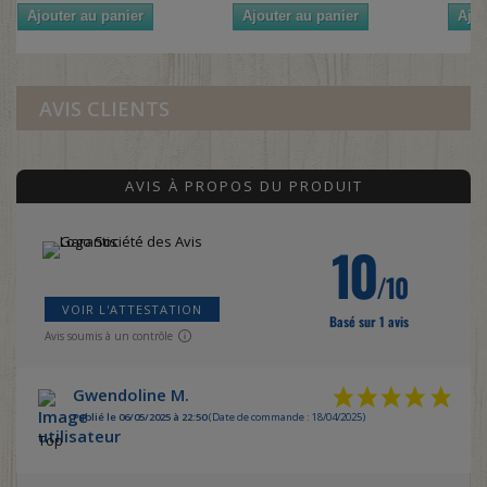
Ajouter au panier
Ajouter au panier
Ajou
AVIS CLIENTS
AVIS À PROPOS DU PRODUIT
10
/10
VOIR L'ATTESTATION
Basé sur 1 avis
Avis soumis à un contrôle
Gwendoline M.
Publié le 06/05/2025 à 22:50
(Date de commande : 18/04/2025)
Top