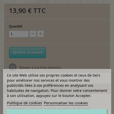
13,90 €
TTC
Quantité
Ajouter au panier
Ajouter à ma liste d'envies
Ce site Web utilise ses propres cookies et ceux de tiers
pour améliorer nos services et vous montrer des
publicités liées à vos préférences en analysant vos
EN SAVOIR PLUS
habitudes de navigation. Pour donner votre consentement
à son utilisation, appuyez sur le bouton Accepter.
Formes de découpe (dies).
Politique de cookies
Personnaliser les cookies
Compatibles avec la plupart des machines de découpe.