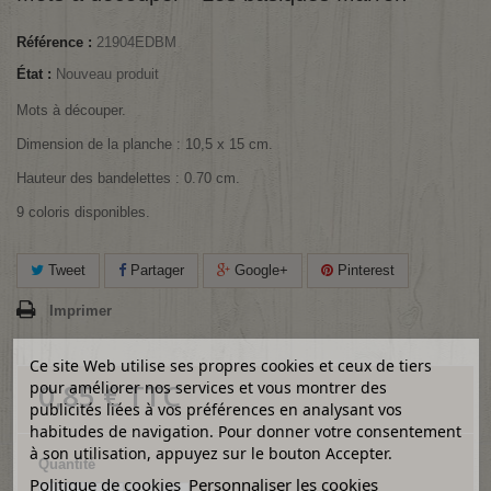
Référence :
21904EDBM
État :
Nouveau produit
Mots à découper.
Dimension de la planche : 10,5 x 15 cm.
Hauteur des bandelettes : 0.70 cm.
9 coloris disponibles.
Tweet
Partager
Google+
Pinterest
Imprimer
Ce site Web utilise ses propres cookies et ceux de tiers
0,85 €
TTC
pour améliorer nos services et vous montrer des
publicités liées à vos préférences en analysant vos
habitudes de navigation. Pour donner votre consentement
à son utilisation, appuyez sur le bouton Accepter.
Quantité
Politique de cookies
Personnaliser les cookies