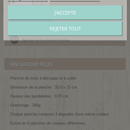
J'ACCEPTE
Ajouter au panier
REJETER TOUT
Ajouter à ma liste d'envies
EN SAVOIR PLUS
Planche de mots à découper et à coller.
Dimension de la planche : 10,5 x 15 cm.
Hauteur des bandelettes : 0.70 cm.
Grammage : 300g.
Chaque planche comporte 3 dégradés d'une même couleur.
Existe en 9 planches de couleurs différentes.