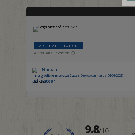
VOIR L'ATTESTATION
Avis soumis à un contrôle
Nadia c.
Publié le 15/05/2025 à 20:36
(Date de commande : 01/05/2025)
j adore