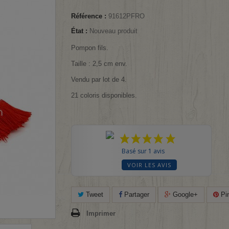
Référence :
91612PFRO
État :
Nouveau produit
Pompon fils.
Taille : 2,5 cm env.
Vendu par lot de 4.
21 coloris disponibles.
Basé sur 1 avis
VOIR LES AVIS
Tweet
Partager
Google+
Pin
Imprimer