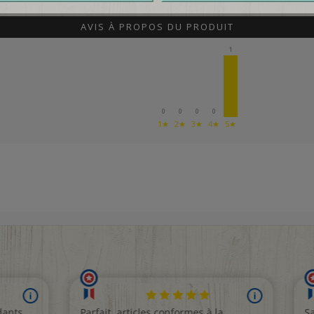
AVIS À PROPOS DU PRODUIT
1
0
0
0
0
1★
2★
3★
4★
5★