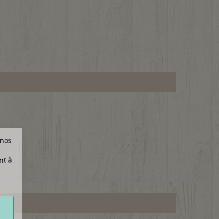
 nos
nt à