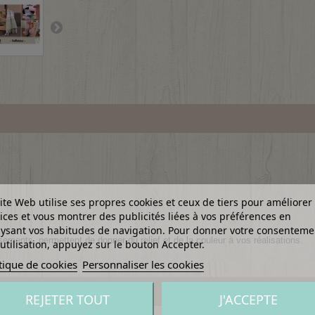
ite Web utilise ses propres cookies et ceux de tiers pour améliorer
ices et vous montrer des publicités liées à vos préférences en
ysant vos habitudes de navigation. Pour donner votre consenteme
ments, permettent de donner du relief et de la couleur à vos réalisations.
utilisation, appuyez sur le bouton Accepter.
tique de cookies
Personnaliser les cookies
REJETER TOUT
J'ACCEPTE