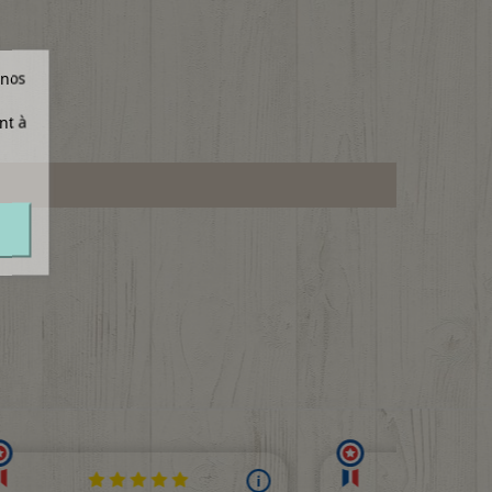
 nos
nt à