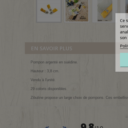
Ce s
serv
anal
son 
Poli
EN SAVOIR PLUS
Pompon argenté en suédine.
Hauteur : 3,8 cm.
Vendu à l'unité.
29 coloris disponibles.
Zibuline propose un large choix de pompons. Ces embellisse