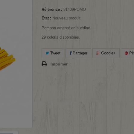
Référence :
91409POMO
État :
Nouveau produit
Pompon argenté en suédine.
29 coloris disponibles.
Tweet
Partager
Google+
Pin
Imprimer