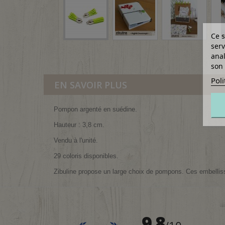
Ce s
serv
anal
son 
Poli
EN SAVOIR PLUS
Pompon argenté en suédine.
Hauteur : 3,8 cm.
Vendu à l'unité.
29 coloris disponibles.
Zibuline propose un large choix de pompons. Ces embellisse