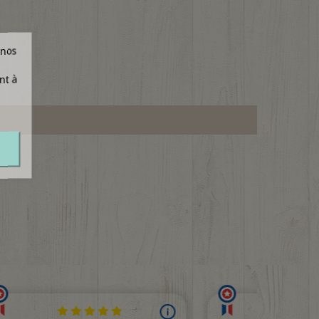
 nos
nt à