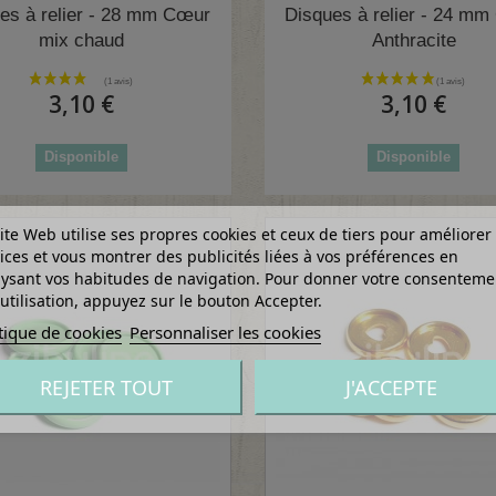
es à relier - 28 mm Cœur
Disques à relier - 24 m
mix chaud
Anthracite
3,10 €
3,10 €
Disponible
Disponible
ite Web utilise ses propres cookies et ceux de tiers pour améliorer
ices et vous montrer des publicités liées à vos préférences en
ysant vos habitudes de navigation. Pour donner votre consenteme
utilisation, appuyez sur le bouton Accepter.
tique de cookies
Personnaliser les cookies
REJETER TOUT
J'ACCEPTE