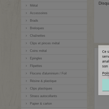
Disqu
Métal
Accessoires
Brads
Breloques
Chaînettes
Clips et pinces métal
Coins métal
Ce s
serv
Epingles
anal
son 
Flipettes
Poli
Flocons d'aluminium / Foil
Résine & plastique
Clips plastiques
Strass autocollants
Papier & carton