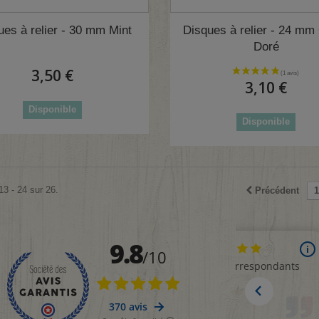
(
ues à relier - 30 mm Mint
Disques à relier - 24 m
Doré
3,50 €
3,10 €
Disponible
Disponible
13 - 24 sur 26.
Précédent
1