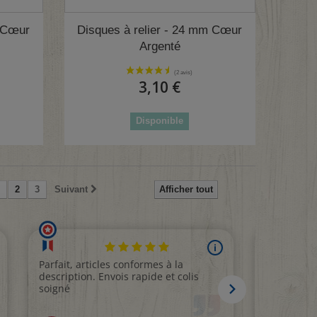
3 avis)
m Cœur
Disques à relier - 24 mm Cœur
Argenté
3,10 €
Disponible
2
3
Suivant
Afficher tout