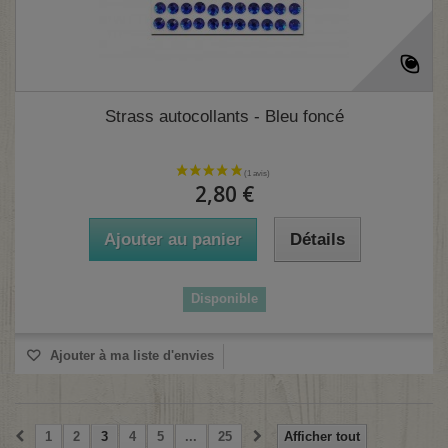
Strass autocollants - Bleu foncé
2,80 €
Ajouter au panier
Détails
Disponible
Ajouter à ma liste d'envies
1
2
3
4
5
...
25
Afficher tout