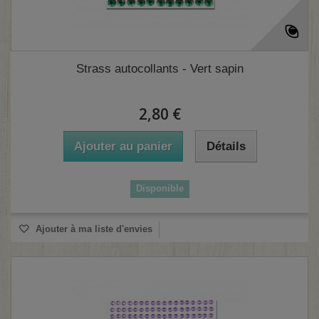
Strass autocollants - Vert sapin
2,80 €
Ajouter au panier
Détails
Disponible
Ajouter à ma liste d'envies