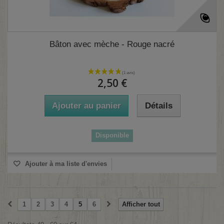
Bâton avec mèche - Rouge nacré
2,50 €
Ajouter au panier
Détails
Disponible
Ajouter à ma liste d'envies
1
2
3
4
5
6
Afficher tout